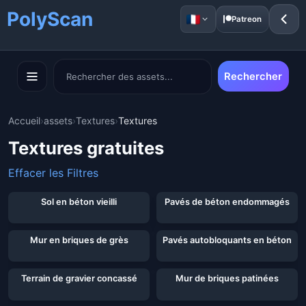
PolyScan
Patreon
Rechercher
Accueil
›
assets
›
Textures
›
Textures
Textures gratuites
Effacer les Filtres
Affichage de 40 sur 182 assets
Sol en béton vieilli
Pavés de béton endommagés
Mur en briques de grès
Pavés autobloquants en béton
Terrain de gravier concassé
Mur de briques patinées