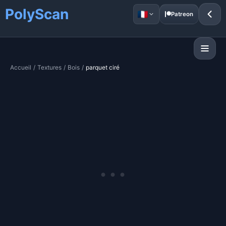
PolyScan
Patreon
Accueil
/
Textures
/
Bois
/
parquet ciré