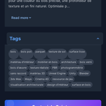
pour une couleur du bois précise, une profondeur de
texture et un fini naturel. Optimisée p...
Read more
Tags
bois
bois poli
parquet
texture de sol
surface lisse
matériau d'intérieur
mobilier en bois
architecture
bois verni
bois d'œuvre
texture réaliste
PBR
photogrammétrie
sans raccord
matériau 3D
Unreal Engine
Unity
Blender
3ds Max
Maya
Cinema 4D
ressource de jeu
visualisation architecturale
design d'intérieur
surface en bois