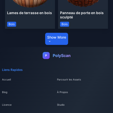
Lames de terrasse en bois
Panneau de porte en bois
sculpté
Bois
Bois
Show More
PolyScan
P
Liens Rapides
Accueil
Parcourir les Assets
Blog
À Propos
Licence
Studio