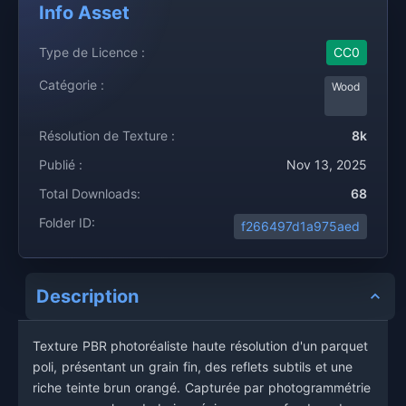
Info Asset
Type de Licence :
CC0
Catégorie :
Wood
Résolution de Texture :
8k
Publié :
Nov 13, 2025
Total Downloads:
68
Folder ID:
f266497d1a975aed
Description
Texture PBR photoréaliste haute résolution d'un parquet
poli, présentant un grain fin, des reflets subtils et une
riche teinte brun orangé. Capturée par photogrammétrie