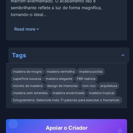
marrom-avermelhado. O acabamento liso e
semibrilhante reflete a luz de forma magnífica,
tornando-o ideal...
Read more
Tags
madeira de mogno
madeira vermelha
madeira polida
superfície luxuosa
madeira elegante
PBR realista
móveis de madeira
design de interiores
tom rico
arquitetura
madeira sem emendas
madeira envernizada
madeira tropical
fotogrametria. Selecione mais 71 palavras para executar o Humanizer.
Apoiar o Criador