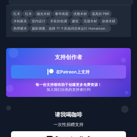
红木
红木
抛光木材
奢华表面
优雅木材
逼真的 PBR
木制家具
室内设计
丰富的色调
建筑
无缝木材
涂漆木材
热带硬木
摄影测量。选择 71 个其他词语来运行 Humanizer。
支持创作者
在Patreon上支持
每一份支持都有助于创建更多免费资源！
加入我们出色的支持者行列
请我喝咖啡
一次性捐赠支持