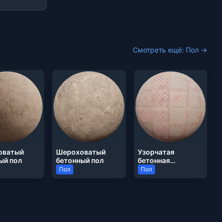
Смотреть ещё: Пол →
оватый
Шероховатый
Узорчатая
ый пол
бетонный пол
бетонная
тротуарная
Пол
Пол
плитка