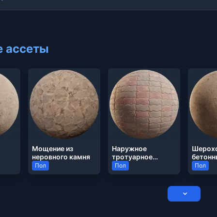
 ассеты
Мощение из
Наружное
Шерох
неровного камня
тротуарное
бетонн
покрытие с
Пол
Пол
Пол
блокировкой