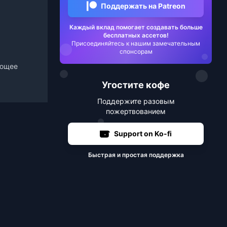
Поддержать на Patreon
Каждый вклад помогает создавать больше
бесплатных ассетов!
Присоединяйтесь к нашим замечательным
спонсорам
ающее
Угостите кофе
Поддержите разовым
пожертвованием
Support on Ko-fi
Быстрая и простая поддержка