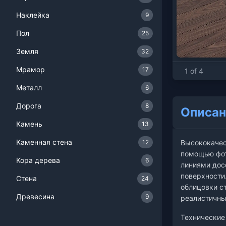
Наклейка
9
Пол
25
Земля
32
Мрамор
17
1 of 4
Металл
6
Дорога
8
Описан
Камень
13
Каменная стена
12
Высококачес
помощью фот
Кора дерева
6
линиями дос
поверхности
Стена
24
облицовки с
Древесина
9
реалистичны
Технические