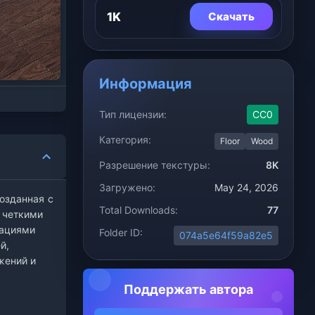
1K
Скачать
Информация
Тип лицензии:
CC0
Категория:
Floor
Wood
Разрешение текстуры:
8K
Загружено:
May 24, 2026
озданная с
Total Downloads:
77
 четкими
иациями
Folder ID:
074a5e64f59a82e5
й,
жений и
Поддержать автора