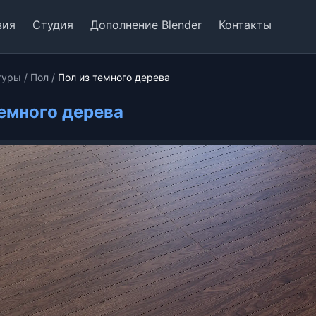
зия
Студия
Дополнение Blender
Контакты
туры
/
Пол
/
Пол из темного дерева
темного дерева