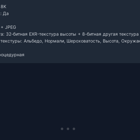
 8K
: Да
 + JPEG
а: 32-битная EXR-текстура высоты + 8-битная другая текстура
текстуры: Альбедо, Нормали, Шероховатость, Высота, Окруж
роцедурная