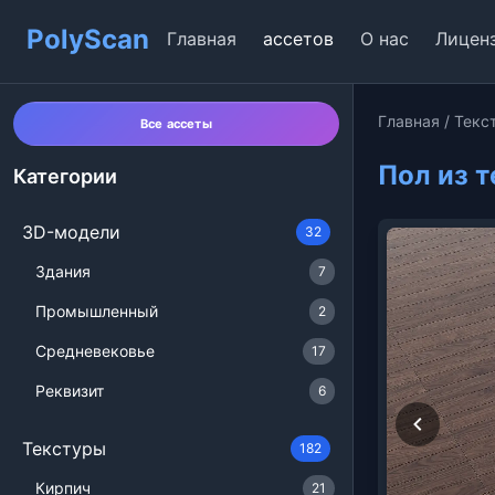
PolyScan
Главная
ассетов
О нас
Лицен
Главная
/
Текс
Все ассеты
Пол из 
Категории
3D-модели
32
Здания
7
Промышленный
2
Средневековье
17
Реквизит
6
Текстуры
182
Кирпич
21