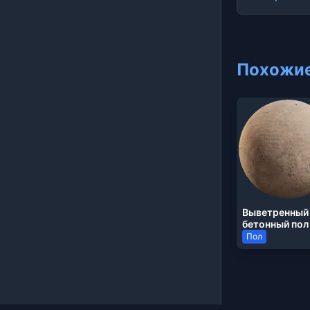
Похожие
Выветренный
бетонный пол
Пол