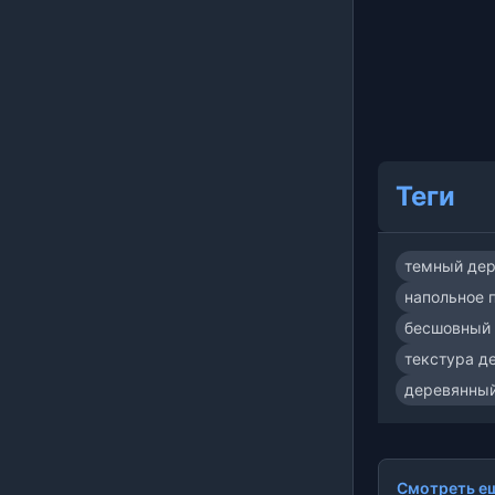
Теги
темный дер
напольное 
бесшовный 
текстура д
деревянный
Смотреть ещ