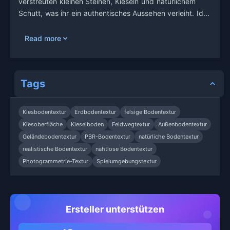
verstreuten kleinen Steinen, Kieseln und natürlichem
Schutt, was ihr ein authentisches Aussehen verleiht. Id...
Read more
Tags
Kiesbodentextur
Erdbodentextur
felsige Bodentextur
Kiesoberfläche
Kieselboden
Feldwegtextur
Außenbodentextur
Geländebodentextur
PBR-Bodentextur
natürliche Bodentextur
realistische Bodentextur
nahtlose Bodentextur
Photogrammetrie-Textur
Spielumgebungstextur
Ersteller unterstützen