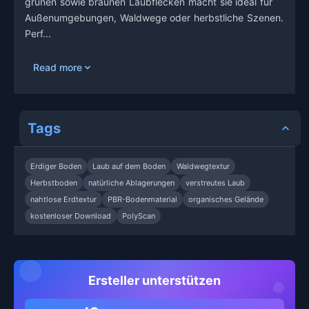
grünen sowie braunen Laubflecken macht sie ideal für
Außenumgebungen, Waldwege oder herbstliche Szenen.
Perf...
Read more
Tags
Erdiger Boden
Laub auf dem Boden
Waldwegtextur
Herbstboden
natürliche Ablagerungen
verstreutes Laub
nahtlose Erdtextur
PBR-Bodenmaterial
organisches Gelände
kostenloser Download
PolyScan
Ersteller unterstützen